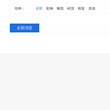
结构：
全部
彩钢
钢混
砖混
框架
其他
全部消息